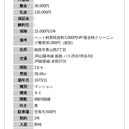
敷金
38,000円
礼金
130,000円
保証金
-
解約引
-
保険
15,000円/2年
ペット飼育時賃料3,000円UP/退去時クリーニン
備考
グ費用30,000円（税別）
住所
姫路市青山西2丁目
JR山陽本線:姫路 バス25分/停歩3分
交通
JR姫新線:余部27分
間取
2ＤＫ
専面
39.69㎡
築年月
1973/11
種別
マンション
構造
ＲＣ
階数
4階/6階建
向き
東
駐車場
空有/5,500円
契約
2年
入居
即時